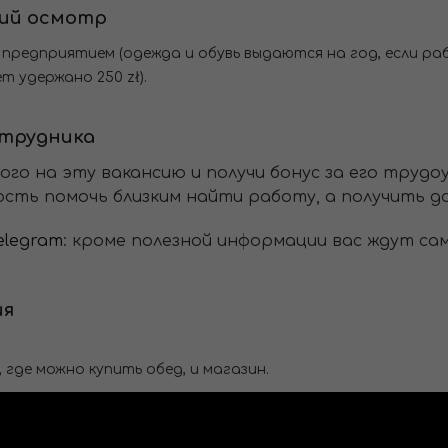
кий осмотр
предприятием (одежда и обувь выдаются на год, если ра
 удержано 250 zł).
отрудника
мого на эту вакансию и получи бонус за его труд
сть помочь близким найти работу, а получить до
elegram
: кроме полезной информации вас ждут са
ия
где можно купить обед, и магазин.