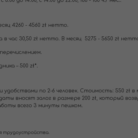
6:00 до 14:00, с 14:00 до 22:00, 168 - 180 ч./ мес..
есяц 4260 - 4560 zł нетто.
в час 30,50 zł нетто. В месяц 5275 - 5650 zł нетт
перечислением.
ика – 500 zł
*
.
 удобствами по 2-6 человек. Стоимость: 550 zł в 
даты вносят залог в размере 200 zł, который воз
аботы всего 3 минуты пешком
.
ля трудоустройства.