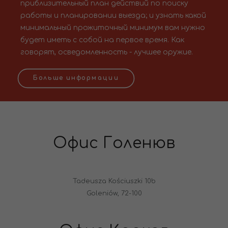
приблизительный план действий по поиску
работы и планировании выезда; и узнать какой
минимальный прожиточный минимум вам нужно
будет иметь с собой на первое время. Как
говорят, осведомленность - лучшее оружие.
Больше информации
Офис Голенюв
Tadeusza Kościuszki 10b
Goleniów, 72-100