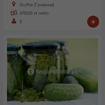
Gryfice (Грыфице)
6700,00 zł netto
+
2