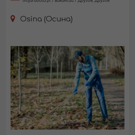
tvojarabota.pl
/
вакансии
/
Другое
,
Другое
Osina (Осина)