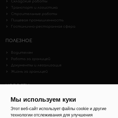
Складские работы
Транспорт и логистика
Строительные работы
Пищевая промышленность
Гостинично-ресторанная сфера
ПОЛЕЗНОЕ
Водителям
Работа за границей
Документы и легализация
Жизнь за границей
НОВОСТИ
Новости рынка труда
Мы используем куки
Другие новости
Этот веб-сайт использует файлы cookie и другие
технологии отслеживания для улучшения