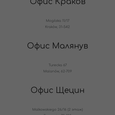
Офис Краков
Mogilska 11/17
Kraków, 31-542
Офис Малянув
Turecka 67
Malanów, 62-709
Офис Щецин
Malkowskiego 26/16 (2 этаж)