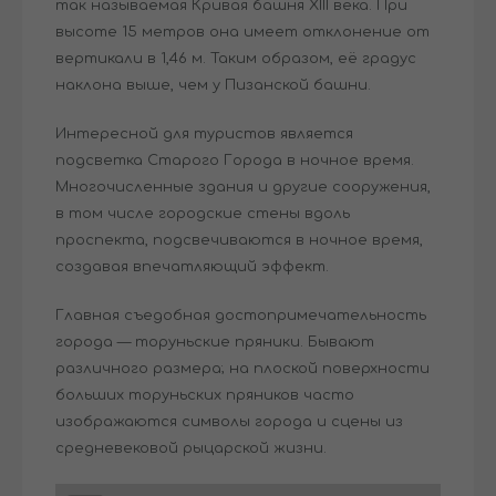
так называемая Кривая башня XIII века. При
высоте 15 метров она имеет отклонение от
вертикали в 1,46 м. Таким образом, её градус
наклона выше, чем у Пизанской башни.
Интересной для туристов является
подсветка Старого Города в ночное время.
Многочисленные здания и другие сооружения,
в том числе городские стены вдоль
проспекта, подсвечиваются в ночное время,
создавая впечатляющий эффект.
Главная съедобная достопримечательность
города — торуньские пряники. Бывают
различного размера; на плоской поверхности
больших торуньских пряников часто
изображаются символы города и сцены из
средневековой рыцарской жизни.