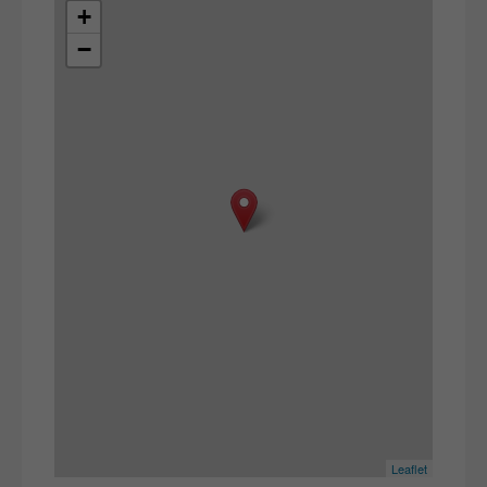
+
−
Leaflet