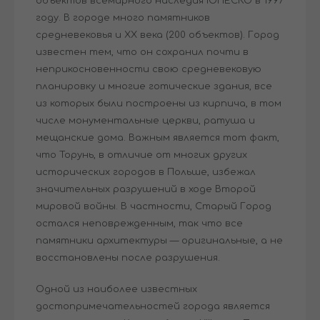
объектов всемирного наследия ЮНЕСКО в 1997
году. В городе много памятников
средневековья и XX века (200 объектов). Город
известен тем, что он сохранил почти в
неприкосновенности свою средневековую
планировку и многие готические здания, все
из которых были построены из кирпича, в том
числе монументальные церкви, ратуша и
мещанские дома. Важным является тот факт,
что Торунь, в отличие от многих других
исторических городов в Польше, избежал
значительных разрушений в ходе Второй
мировой войны. В частности, Старый Город
остался неповрежденным, так что все
памятники архитектуры — оригинальные, а не
восстановлены после разрушения.
Одной из наиболее известных
достопримечательностей города является