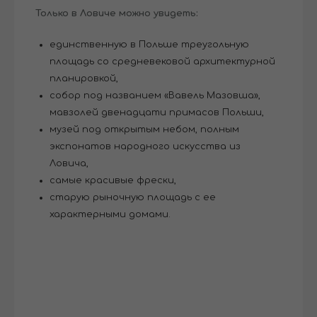
Только в Ловиче можно увидеть:
единственную в Польше треугольную
площадь со средневековой архитектурной
планировкой,
собор под названием «Вавель Мазовша»,
мавзолей двенадцати примасов Польши,
музей под открытым небом, полным
экспонатов народного искусства из
Ловича,
самые красивые фрески,
старую рыночную площадь с ее
характерными домами.