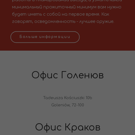
минимальный прожиточный минимум вам нужно
будет иметь с собой на первое время. Как
говорят, осведомленность - лучшее оружие.
Больше информации
Офис Голенюв
Tadeusza Kościuszki 10b
Goleniów, 72-100
Офис Краков