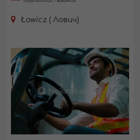
tvojarabota.pl
/
вакансии
Łowicz ( Лович)