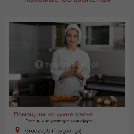
Помощник на кухне отеля
Гостинично-ресторанная сфера
Grudziądz (Грудзёндз)