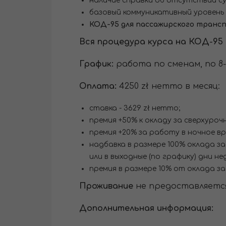
наличие справки об отсутствии с
базовый коммуникативный уровень 
КОД-95 для пассажирского трансп
Вся процедура курса на КОД-95 
График:
работа по сменам, по 8-1
Оплата:
4250 zł нетто в месяц:
ставка - 3629 zł нетто;
премия +50% к окладу за сверхуроч
премия +20% за работу в ночное в
надбавка в размере 100% оклада за
или в выходные (по графику) дни н
премия в размере 10% от оклада з
Проживание
не предоставляется
Дополнительная информация: