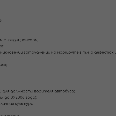
.
м с кондиционером,
ов;
никновении затруднений на маршруте в т.ч. о дефектах
иях;
ой для должности водителя автобуса;
ы до 09.2008 года);
 личная культура;