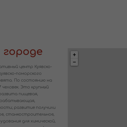
 городе
+
−
ативный центр Куявско-
куявско-поморского
вята. По состоянию на
7 человек. Это крупный
развита пищевая,
брабатывающая,
ности; развитие получили
е, станкостроительное,
удования для химической,