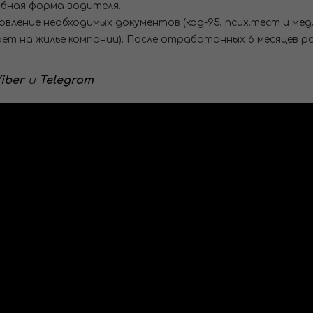
бная форма водителя.
ление необходимых документов (код-95, псих.тест и мед.
вает на жилье компании). После отработанных 6 месяце
iber
и
Telegram