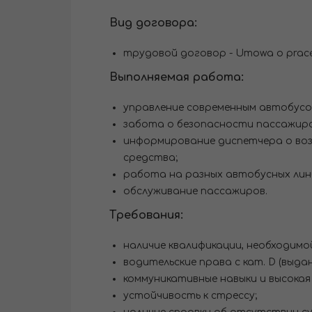
Вид договора:
трудовой договор - Umowa o pracę
Выполняемая работа:
управление современным автобусо
забота о безопасности пассажир
информирование диспетчера о воз
средства;
работа на разных автобусных лин
обслуживание пассажиров.
Требования:
наличие квалификации, необходим
водительские права с кат. D (выдан
коммуникативные навыки и высокая
устойчивость к стрессу;