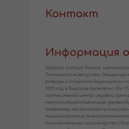
Контакт
Информация о
Бы́дгощ- город в Польше, администр
Поморского воеводства. Резиденция 
воеводы и старосты Быдгощского по
2010 год, в Быдгоще проживало 356 17
промышленный центр; издавна здесь 
металлообрабатывающая, деревоо
кожевенная, керамическая промышлен
машиностроение (электротехническо
точная механика, производство обор