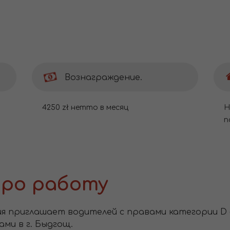
Вознаграждение.
4250 zł нетто в месяц
Н
п
ро работу
приглашает водителей с правами категории D (вы
ми в г. Быдгощ.