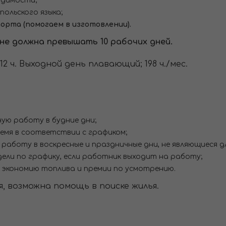
удимости;
польского языка;
орта (помогаем в изготовлении).
не должна превышать 10 рабочих дней.
2 ч. Выходной день плавающий; 198 ч./мес.
ную работу в будние дни;
ремя в соответствии с графиком;
 работу в воскресные и праздничные дни, не являющиеся д
едели по графику, если работник выходит на работу;
а экономию топлива и премии по усмотрению.
, возможна помощь в поиске жилья.