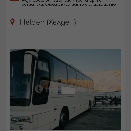
tvojarabota.pl
/
вакансии
/
Транспорт и
логистика
,
Сельское хозяйство и садоводство
Helden (Хелден)