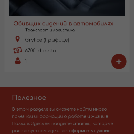
Обивщик сидений в автомобилях
Транспорт и логистика
Gryfice (Грыфице)
6700 zł netto
+
1
Полезное
В этом разделе вы сможете найти много
полезной информации о работе и жизни в
Польше. Здесь вы найдете статьи, которые
расскажут вам где и как оформить нужные