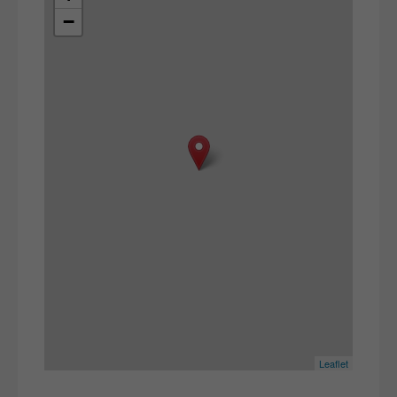
−
Leaflet