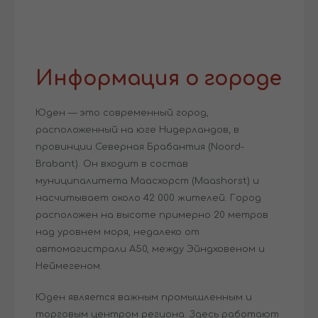
Информация о городе
Юден — это современный город,
расположенный на юге Нидерландов, в
провинции Северная Брабантия (Noord-
Brabant). Он входит в состав
муниципалитета Маасхорст (Maashorst) и
насчитывает около 42 000 жителей. Город
расположен на высоте примерно 20 метров
над уровнем моря, недалеко от
автомагистрали A50, между Эйндховеном и
Неймегеном.
Юден является важным промышленным и
торговым центром региона. Здесь работают