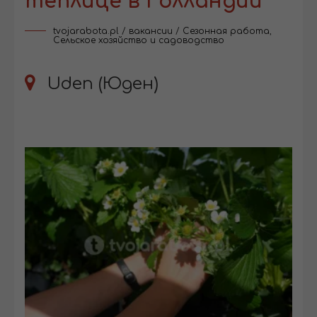
теплице в Голландии
tvojarabota.pl
/
вакансии
/
Сезонная работа
,
Сельское хозяйство и садоводство
Uden (Юден)