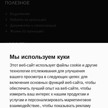
ПОЛЕЗНОЕ
Водителям
Работа за границей
Документы и легализация
Жизнь за границей
НОВОСТИ
Новости рынка труда
Мы используем куки
Другие новости
Этот веб-сайт использует файлы cookie и другие
технологии отслеживания для улучшения
РЕКРУТЕРЫ
вашего просмотра в следующих целях:
для
включения основных функций веб-сайта
,
чтобы
Анкета
обеспечить лучший опыт на веб-сайте
,
чтобы
Калькулятор дат
измерить ваш интерес к нашим продуктам и
Документы
услугам и персонализировать маркетинговое
взаимодействие.
,
чтобы показывать рекламу