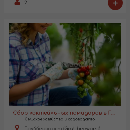
+
2
Сбор коктейльных помидоров в Голландии
Сельское хозяйство и садоводство
Груббенворст (Grubbenworst)