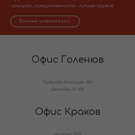
говорят, осведомленность - лучшее оружие.
Больше информации
Офис Голенюв
Tadeusza Kościuszki 10b
Goleniów, 72-100
Офис Краков
Mogilska 11/17