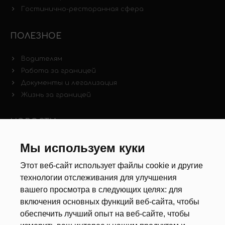
Гостинично-ресторанная сфера
ПОЛЕЗНОЕ
Водителям
Работа за границей
Документы и легализация
Жизнь за границей
НОВОСТИ
Новости рынка труда
Мы используем куки
Другие новости
Этот веб-сайт использует файлы cookie и другие
технологии отслеживания для улучшения
РЕКРУТЕРЫ
вашего просмотра в следующих целях:
для
включения основных функций веб-сайта
,
чтобы
Анкета
обеспечить лучший опыт на веб-сайте
,
чтобы
Калькулятор дат