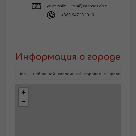
yevheniia.lutsa@intraservis.pl
+380 947 10 10 10
Информация о городе
Нер — небольшой живописный городок в провинции Л
+
−