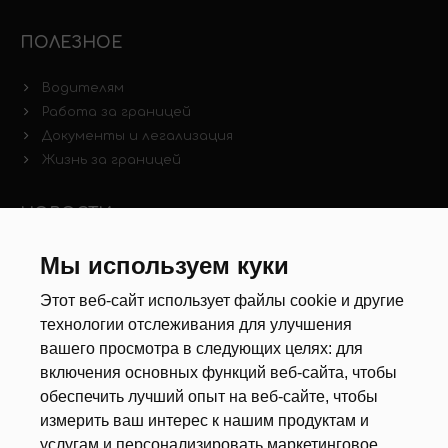
ПОЛЕЗНОЕ
Водителям
Работа за границей
Документы и легализация
Жизнь за границей
НОВОСТИ
Новости рынка труда
Мы используем куки
Другие новости
Этот веб-сайт использует файлы cookie и другие
технологии отслеживания для улучшения
РЕКРУТЕРЫ
вашего просмотра в следующих целях:
для
включения основных функций веб-сайта
,
чтобы
Анкета
обеспечить лучший опыт на веб-сайте
,
чтобы
Калькулятор дат
измерить ваш интерес к нашим продуктам и
Документы
услугам и персонализировать маркетинговое