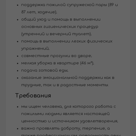
поддержка пожилой супружеской пары (89 и
87 лет, ходячие);
общий уход и помощь в выполнении
основных гигиенических процедур
(утренний и вечерний туалет);
помощь в выполнении легких физических
упражнений;
совместные прогулки во дворе;
мелкая уборка в квартире (46 м²);
подача готовой еды;
оказание эмоциональной поддержки как в
трудные, так и в радостные моменты.
Требования
мы ищем человека, для которого работа с
пожилыми людьми является настоящей
ценностью и источником удовлетворения;
важно проявлять доброту, терпение, а
также профессионализм, преданность делу