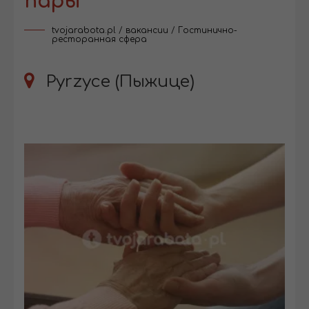
пары
tvojarabota.pl
/
вакансии
/
Гостинично-
ресторанная сфера
Pyrzyce (Пыжице)