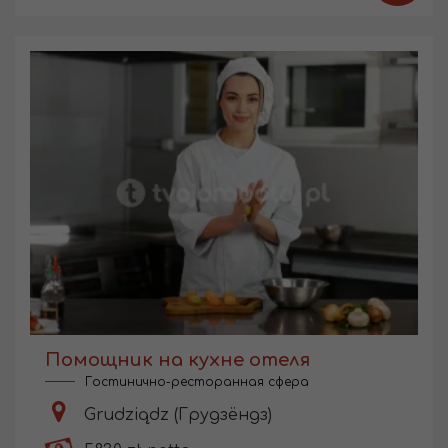
Помощник на кухне отеля
Гостинично-ресторанная сфера
Grudziądz (Грудзёндз)