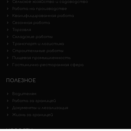
Сельское хозяйство и садоводство
Работа на производстве
Квалифицированная работа
Сезонная работа
Торговля
Складские работы
Транспорт и логистика
Строительные работы
Пищевая промышленность
Гостинично-ресторанная сфера
ПОЛЕЗНОЕ
Водителям
Работа за границей
Документы и легализация
Жизнь за границей
НОВОСТИ