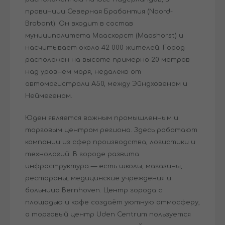
провинции Северная Брабантия (Noord-
Brabant). Он входит в состав
муниципалитета Маасхорст (Maashorst) и
насчитывает около 42 000 жителей. Город
расположен на высоте примерно 20 метров
над уровнем моря, недалеко от
автомагистрали A50, между Эйндховеном и
Неймегеном.
Юден является важным промышленным и
торговым центром региона. Здесь работают
компании из сфер производства, логистики и
технологий. В городе развита
инфраструктура — есть школы, магазины,
рестораны, медицинские учреждения и
больница Bernhoven. Центр города с
площадью и кафе создаёт уютную атмосферу,
а торговый центр Uden Centrum пользуется