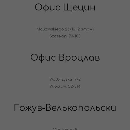
Офис Щецин
Malkowskiego 26/16 (2 этаж)
Szczecin, 70-100
Офис Вроцлав
Watbrzyska 17/2
Wrocław, 52-314
Гожув-Велькопольски
Obotrycka 8