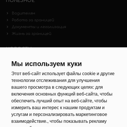
ПОЛЕЗНОЕ
Водителям
Работа за границей
Документы и легализация
Жизнь за границей
НОВОСТИ
Мы используем куки
Новости рынка труда
Другие новости
Этот веб-сайт использует файлы cookie и другие
технологии отслеживания для улучшения
РЕКРУТЕРЫ
вашего просмотра в следующих целях:
для
включения основных функций веб-сайта
,
чтобы
Анкета
обеспечить лучший опыт на веб-сайте
,
чтобы
Калькулятор дат
измерить ваш интерес к нашим продуктам и
Документы
услугам и персонализировать маркетинговое
взаимодействие.
,
чтобы показывать рекламу
О НАС