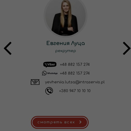
Евгения Луца
рекрутер
+48 882 157 274
+48 882 157 274
yevheniia.lutsa@intraservis.pl
+380 947 10 10 10
смотреть всех