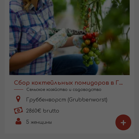
Сбор коктейльных помидоров в Голландии
Сельское хозяйство и садоводство
Груббенворст (Grubbenworst)
2860€ brutto
+
5
женщины