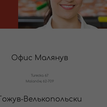
Офис Малянув
Turecka 67
Malanów, 62-709
Гожув-Велькопольски