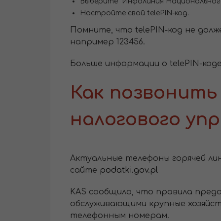
Выберите "Инфолиния Национального
Настройте свой telePIN-код.
Помните, что telePIN-код не долж
например 123456.
Больше информации о telePIN-код
Как позвонить
налогового уп
Актуальные телефоны горячей ли
сайте
podatki.gov.pl
KAS сообщило, что правила пред
обслуживающими крупные хозяйст
телефонным номерам.