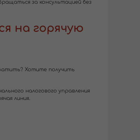
бращаться за консультацией без
я на горячую
 платить? Хотите получить
нального налогового управления
ячая линия.