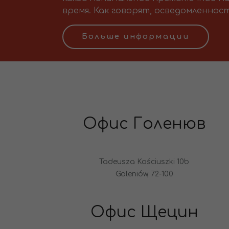
время. Как говорят, осведомленност
Больше информации
Офис Голенюв
Tadeusza Kościuszki 10b
Goleniów, 72-100
Офис Щецин