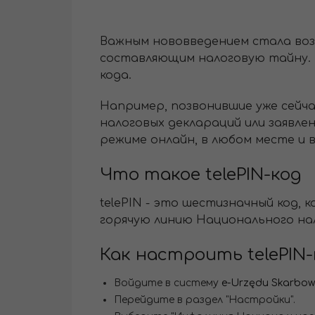
Важным нововведением стала воз
составляющим налоговую тайну. 
кода.
Например, позвонившие уже сейч
налоговых деклараций или заявле
режиме онлайн, в любом месте и 
Что такое telePIN-код
telePIN - это шестизначный код,
горячую линию Национального нал
Как настроить telePIN-
Войдите в систему
e-Urzędu Skarbo
Перейдите в раздел "Настройки".