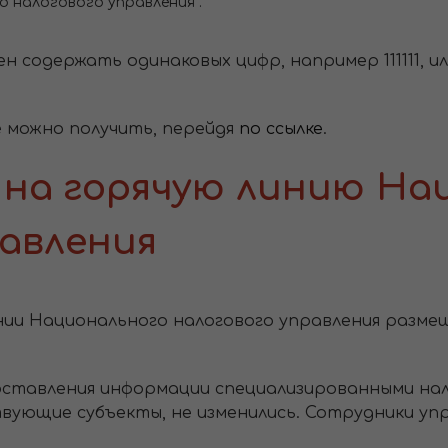
 налогового управления".
ен содержать одинаковых цифр, например 111111, 
е можно получить, перейдя
по ссылке
.
 на горячую линию На
равления
нии Национального налогового управления разме
оставления информации специализированными нал
вующие субъекты, не изменились. Сотрудники уп