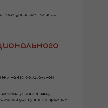
или последовательных цифр,
ционального
щены на его официальном
оговыми управлениями,
равлений доступны по прежним