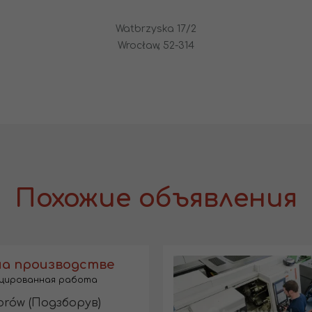
Watbrzyska 17/2
Wrocław, 52-314
Похожие объявления
на производстве
цированная работа
rów (Подзборув)