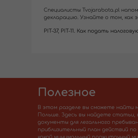
Специалисты Tvojarabota.pl напо
декларацию. Узнайте о том, как 
PIT-37, PIT-11. Как подать налого
Полезное
В этом разделе вы сможете найти м
Польше. Здесь вы найдете статьи,
документы для легального пребыван
приблизительный план действий по 
какой минимальный прожиточный ми