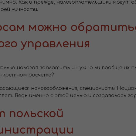
имно. Как и прежде, налогоплательщики могут о
оей личности.
осам можно обратитьс
ого управления
колько налогов заплатить и нужно ли вообще их
онкретном расчете?
касающиеся налогообложения, специалисты Нацио
ет. Ведь именно с этой целью и создавалась гор
т польской
министрации