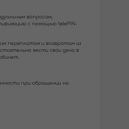
идуальным вопросам,
ификацию с помощью telePIN-
оим переплатам и возвратам из
остоятельно вести свои дела в
абинет.
личности при обращении на