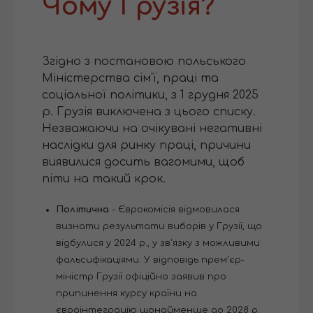
Чому Грузія?
Згідно з постановою польського
Міністерства сім'ї, праці та
соціальної політики, з 1 грудня 2025
р. Грузія виключена з цього списку.
Незважаючи на очікувані негативні
наслідки для ринку праці, причини
виявилися досить вагомими, щоб
піти на такий крок.
Політична
- Єврокомісія відмовилася
визнати результати виборів у Грузії, що
відбулися у 2024 р., у зв'язку з можливими
фальсифікаціями. У відповідь прем'єр-
міністр Грузії офіційно заявив про
припинення курсу країни на
євроінтеграцію щонайменше до 2028 р.