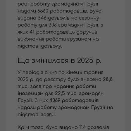
році роботу громадянам Грузії
надали 6560 роботодавців. Було
видано 346 дозволів на сезонну
роботу для 308 громадян Грузії, з
яких 41 роботодавець доручив
виконання роботи грузинам на
підставі дозволу.
Що змінилося в 2025 р.
У період з січня по кінець травня
2025 р. до реєстру було внесено
28,8
тис. заяв про надання роботи
іноземцям для 22,5 тис. громадян
Грузії
. З них
4069 роботодавців
надали роботу громадянам Грузії
на
підставі заяви.
Крім того, було видано 114 дозволів