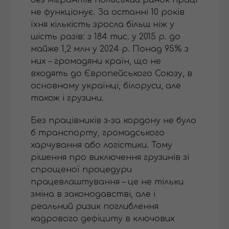
не функціонує. За останні 10 років
їхня кількість зросла більш ніж у
шість разів: з 184 тис. у 2015 р. до
майже 1,2 млн у 2024 р. Понад 95% з
них – громадяни країн, що не
входять до Європейського Союзу, в
основному українці, білоруси, але
також і грузини.
Без працівників з-за кордону не було
б транспорту, громадського
харчування або логістики. Тому
рішення про виключення грузинів зі
спрощеної процедури
працевлаштування – це не тільки
зміна в законодавстві, але і
реальний ризик поглиблення
кадрового дефіциту в ключових