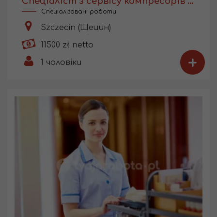
Cпеціаліст з сервісу компресорів для медичного обладнання
Спеціалізовані роботи
Szczecin (Щецин)
11500 zł netto
+
1
чоловіки