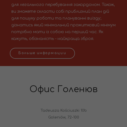
для легального перебування закордоном. Також,
ви зможете скласти собі приблизний план дій
для пошуку роботи та плануванні виїзду;
дізнатись який мінімальний прожитковий мінімум
потрібно мати із собою на перший час. Як
кажуть, обізнаність - найкраща зброя.
Больше информации
Офис Голенюв
Tadeusza Kościuszki 10b
Goleniów, 72-100