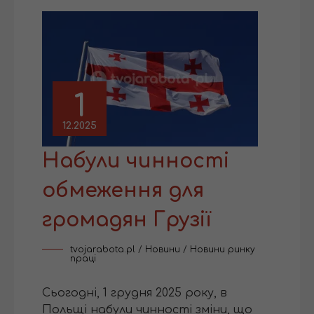
1
12.2025
Набули чинності
обмеження для
громадян Грузії
tvojarabota.pl
/
Новини
/
Новини ринку
праці
Сьогодні, 1 грудня 2025 року, в
Польщі набули чинності зміни, що