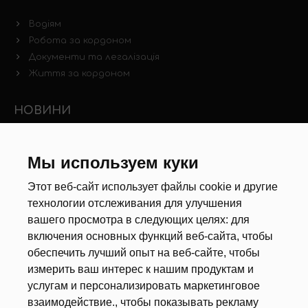
Водіям
Робота за кордоном
Документи та легалізація
Життя за кордоном
НОВИНИ
Новини ринку праці
Інші новини
Мы используем куки
Этот веб-сайт использует файлы cookie и другие
РЕКРУТЕРИ
технологии отслеживания для улучшения
вашего просмотра в следующих целях:
для
Анкета
включения основных функций веб-сайта
,
чтобы
Калькулятор дат
обеспечить лучший опыт на веб-сайте
,
чтобы
Документи
измерить ваш интерес к нашим продуктам и
услугам и персонализировать маркетинговое
ПРО НАС
взаимодействие.
,
чтобы показывать рекламу