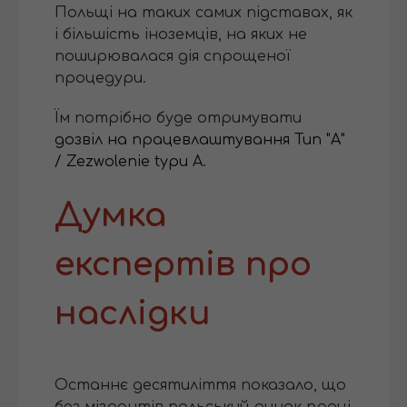
Польщі на таких самих підставах, як
і більшість іноземців, на яких не
поширювалася дія спрощеної
процедури.
Їм потрібно буде отримувати
дозвіл на працевлаштування Тип "А"
/ Zezwolenie typu A.
Думка
експертів про
наслідки
Останнє десятиліття показало, що
без мігрантів польський ринок праці