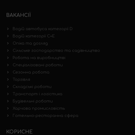
ВАКАНСІЇ
Водій автобуса категорії D
Водій категорії C+E
Опіка та догляд
Сільське господарство та садівництво
Робота на виробництві
Спеціалізовані роботи
Сезонна робота
Торгівля
Складські роботи
Транспорт і логістика
Будівельні роботи
Харчова промисловість
Готельно-ресторанна сфера
КОРИСНЕ