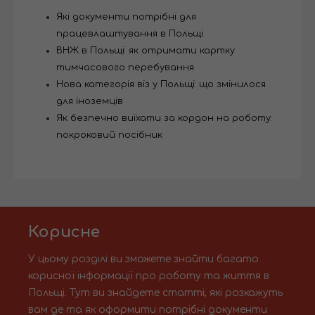
Які документи потрібні для
працевлаштування в Польщі
ВНЖ в Польщі: як отримати картку
тимчасового перебування
Нова категорія віз у Польщі: що змінилося
для іноземців
Як безпечно виїхати за кордон на роботу:
покроковий посібник
Корисне
У цьому розділі ви зможете знайти багато
корисної інформації про роботу та життя в
Польщі. Тут ви знайдете статті, які розкажуть
вам де та як оформити потрібні документи