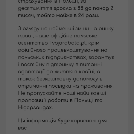
страхування в Польщі, за
десятиліття
зросла з 88 до понад 2
тисяч, тобто майже в 24 рази.
З огляду на найменші зміни на ринку
праці, наше офіційне польське
агентство Tvojarabota.pl, крім
офіційного працевлаштування на
польських підприємствах, гарантує
і постійну підтримку в питанні
адаптації до життя в країні, а
також безкоштовну допомогу в
отриманні посвідки на проживання.
Не пропускайте наші найцікавіші
пропозиції роботи в Польщі та
Нідерландах
.
Ця інформація буде корисною для
вас