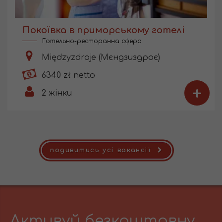
Покоївка в приморському готелі
Готельно-ресторанна сфера
Międzyzdroje (Мєндзиздроє)
6340 zł netto
+
2
жінки
подивитись усі вакансії
Активуй безкоштовну