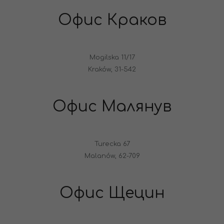
Офис Краков
Mogilska 11/17
Kraków, 31-542
Офис Малянув
Turecka 67
Malanów, 62-709
Офис Щецин