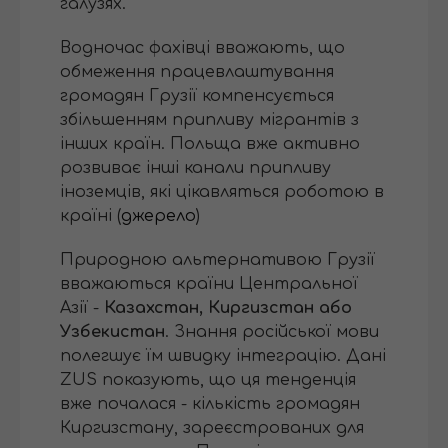
галузях.
Водночас фахівці вважають, що
обмеження працевлаштування
громадян Грузії компенсується
збільшенням припливу мігрантів з
інших країн. Польща вже активно
розвиває інші канали припливу
іноземців, які цікавляться роботою в
країні (
джерело
)
Природною альтернативою Грузії
вважаються країни Центральної
Азії -
Казахстан, Киргизстан або
Узбекистан
. Знання російської мови
полегшує їм швидку інтеграцію. Дані
ZUS показують, що ця тенденція
вже почалася - кількість громадян
Киргизстану, зареєстрованих для