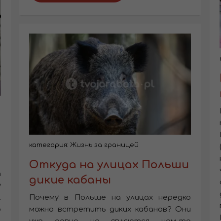
категория:
Жизнь за границей
Откуда на улицах Польши
т
дикие кабаны
у
.
Почему в Польше на улицах нередко
о
можно встретить диких кабанов? Они