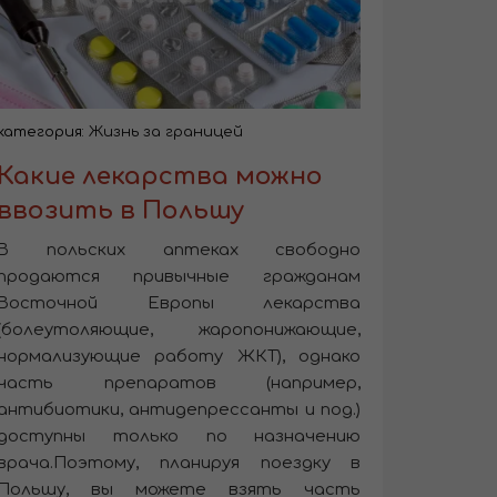
категория:
Жизнь за границей
Какие лекарства можно
ввозить в Польшу
В польских аптеках свободно
продаются привычные гражданам
Восточной Европы лекарства
(болеутоляющие, жаропонижающие,
нормализующие работу ЖКТ), однако
часть препаратов (например,
антибиотики, антидепрессанты и под.)
доступны только по назначению
врача.Поэтому, планируя поездку в
Польшу, вы можете взять часть