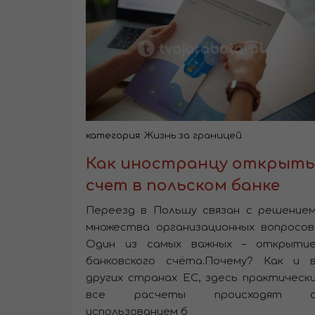
категория:
Жизнь за границей
Как иностранцу открыть
счет в польском банке
Переезд в Польшу связан с решение
множества организационных вопросов
Один из самых важных – открыти
банковского счёта.Почему? Как и 
других странах ЕС, здесь практическ
все расчеты происходят 
использованием б