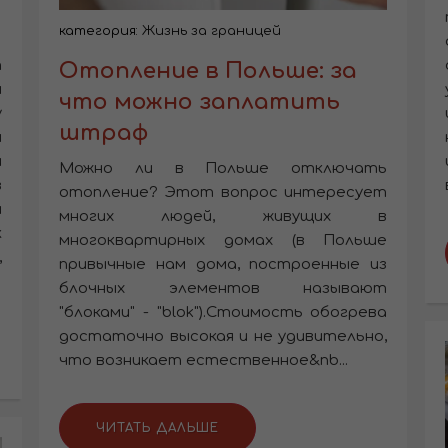
категория:
Жизнь за границей
т
Отопление в Польше: за
я
что можно заплатить
у
штраф
я
и
Можно ли в Польше отключать
в
отопление? Этот вопрос интересует
и
многих людей, живущих в
к
многоквартирных домах (в Польше
,
привычные нам дома, построенные из
блочных элементов называют
"блоками" - "blok").Стоимость обогрева
достаточно высокая и не удивительно,
что возникает естественное&nb...
ЧИТАТЬ ДАЛЬШЕ