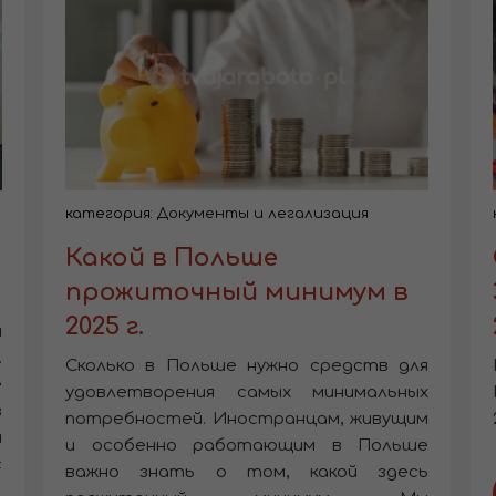
категория:
Документы и легализация
Какой в Польше
прожиточный минимум в
2025 г.
м
.
Сколько в Польше нужно средств для
е
удовлетворения самых минимальных
в
потребностей. Иностранцам, живущим
и
и особенно работающим в Польше
с
важно знать о том, какой здесь