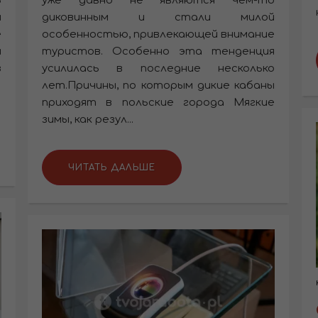
ь
уже давно не являются чем-то
й
диковинным и стали милой
е
особенностью, привлекающей внимание
и
туристов. Особенно эта тенденция
з
усилилась в последние несколько
лет.Причины, по которым дикие кабаны
приходят в польские города Мягкие
зимы, как резул...
ЧИТАТЬ ДАЛЬШЕ