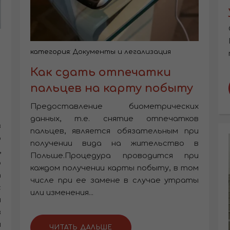
категория:
Документы и легализация
Как сдать отпечатки
пальцев на карту побыту
Предоставление биометрических
данных, т.е. снятие отпечатков
з
пальцев, является обязательным при
о
получении вида на жительство в
,
Польше.Процедура проводится при
о
каждом получении карты побыту, в том
т
числе при ее замене в случае утраты
с
или изменения...
и
в
я
ЧИТАТЬ ДАЛЬШЕ