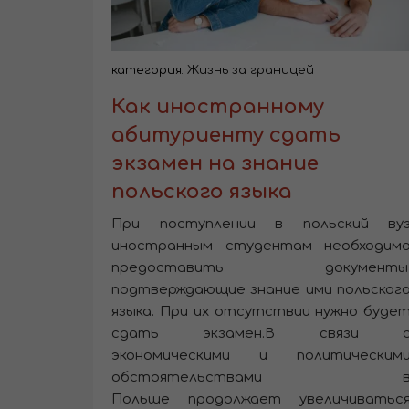
категория:
Жизнь за границей
Как иностранному
абитуриенту сдать
экзамен на знание
польского языка
При поступлении в польский ву
иностранным студентам необходим
предоставить документы
подтверждающие знание ими польског
языка. При их отсутствии нужно буде
сдать экзамен.В связи 
экономическими и политическим
обстоятельствами 
Польше продолжает увеличиватьс