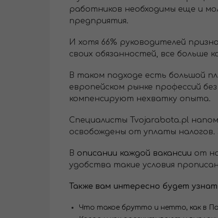
работников необходимы еще и мол
предприятия.
И хотя 66% руководителей призн
своих обязанностей, все больше к
В таком подходе есть большой пл
европейском рынке профессий бе
компенсируют нехватку опыта.
Специалисты Tvojarabota.pl напо
освобождены от уплаты налогов.
В
описании каждой вакансии
от на
удобства такие условия прописа
Также вам интересно будет узнат
Что такое брутто и нетто, как в П