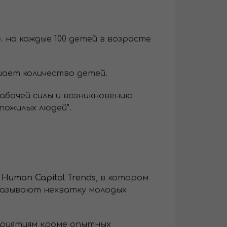
. на каждые 100 детей в возрасте
ішает количество детей.
абочей силы и возникновению
пожилых людей".
l Human Capital Trends
, в котором
 называют нехватку молодых
приятиям кроме опытных