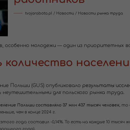
tvojarabota.pl
/
Новости
/
Новости рынка труда
 особенно молодежи — один из приоритетных воп
ь количество населени
ние Польши (GUS) опубликовало
результаты иссле
сь неутешительными для польского рынка труда.
еление Польши составляло 37 млн 437 тысяч человек
, то
еньше, чем в конце 2024 г.
этого года составил -0,14%. То есть на каждые 10 тысяч
 прошлого года).