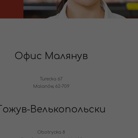
Офис Малянув
Turecka 67
Malanów, 62-709
Гожув-Велькопольски
Obotrycka 8