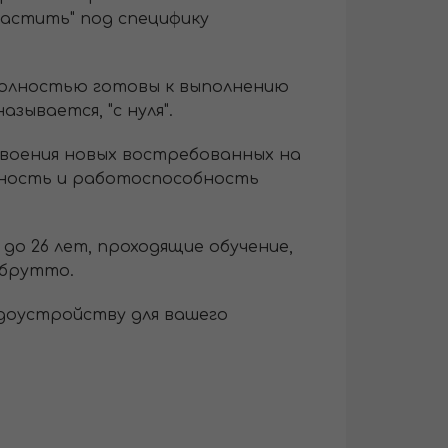
растить" под специфику
полностью готовы к выполнению
зывается, "с нуля".
своения новых востребованных на
нность и работоспособность
до 26 лет, проходящие обучение,
=брутто.
доустройству для вашего