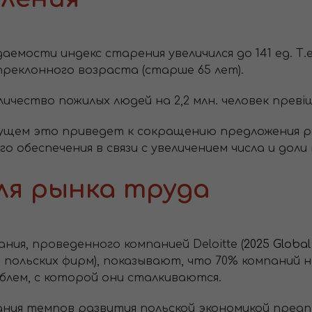
мости индекс старения увеличился до 141 ед. Т.е
 преклонного возраста (старше 65 лет).
личество пожилых людей на 2,2 млн. человек прев
дущем это приведет к сокращению предложения р
 обеспечения в связи с увеличением числа и доли 
ля рынка труда
ия, проведенного компанией Deloitte (
2025 Globa
0 польских фирм), показывают, что 70% компаний
блем, с которой они сталкиваются.
ания темпов развития польской экономикой пред