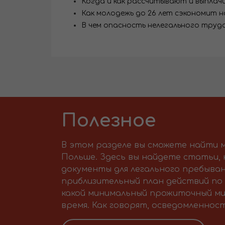
Когда и как рассчитывают и выплач
Как молодежь до 26 лет сэкономит на
В чем опасность нелегального труд
Полезное
В этом разделе вы сможете найти м
Польше. Здесь вы найдете статьи,
документы для легального пребыван
приблизительный план действий по 
какой минимальный прожиточный ми
время. Как говорят, осведомленност