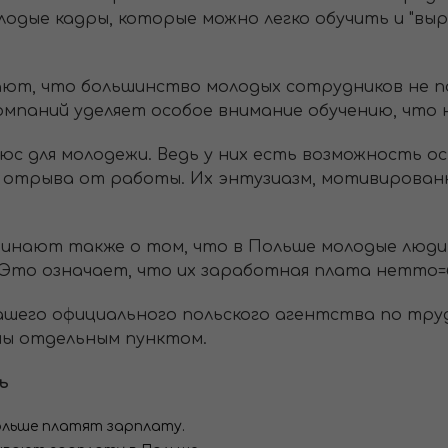
одые кадры, которые можно легко обучить и "вы
ают, что большинство молодых сотрудников не 
омпаний уделяет особое внимание обучению, что на
юс для молодежи. Ведь у них есть возможность о
з отрыва от работы. Их энтузиазм, мотивирова
минают также о том, что в Польше молодые люди 
 Это означает, что их заработная плата нетто
шего официального польского агентства по тру
ны отдельным пунктом.
ь
ольше платят зарплату.