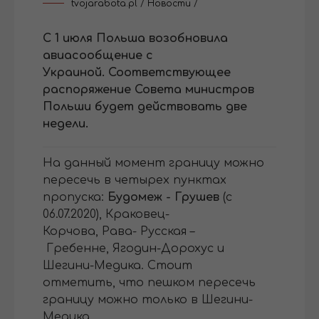
tvojarabota.pl
/
Новости
/
С 1 июля Польша возобновила
авиасообщение с
Украиной.
Соответствующее
распоряжение Совета министров
Польши
будет действовать две
недели.
На данный момент границу можно
пересечь в четырех пунктах
пропуска:
Будомеж - Грушев
(c
06.07.2020),
Краковец-
Корчова, Рава- Русская –
Гребенне, Ягодин-Дорохус и
Шегини-Медика. Стоит
отметить, что пешком пересечь
границу можно только в Шегини-
Медика.