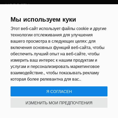
НОВОСТИ
Новости рынка труда
Мы используем куки
Другие новости
Этот веб-сайт использует файлы cookie и другие
технологии отслеживания для улучшения
РЕКРУТЕРЫ
вашего просмотра в следующих целях:
для
включения основных функций веб-сайта
,
чтобы
Анкета
обеспечить лучший опыт на веб-сайте
,
чтобы
Калькулятор дат
измерить ваш интерес к нашим продуктам и
Документы
услугам и персонализировать маркетинговое
взаимодействие.
,
чтобы показывать рекламу
О НАС
которая более релевантна для вас.
.
Я СОГЛАСЕН
ПОЛИТИКА КОНФИДЕНЦИАЛЬНОСТИ
/
USTAWIENIA COOKIE
ИЗМЕНИТЬ МОИ ПРЕДПОЧТЕНИЯ