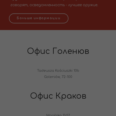
говорят, осведомленность - лучшее оружие.
Больше информации
Офис Голенюв
Tadeusza Kościuszki 10b
Goleniów, 72-100
Офис Краков
Mogilska 11/17