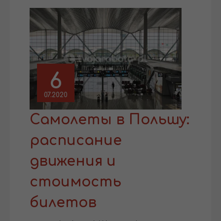
6
07.2020
Самолеты в Польшу:
расписание
движения и
стоимость
билетов