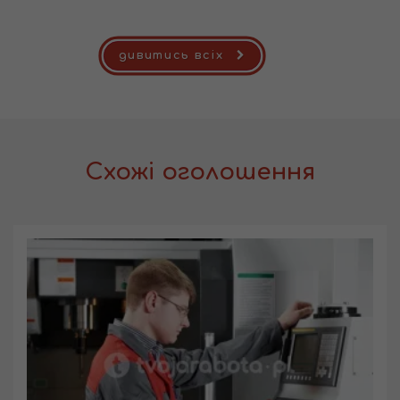
дивитись всіх
Схожі оголошення