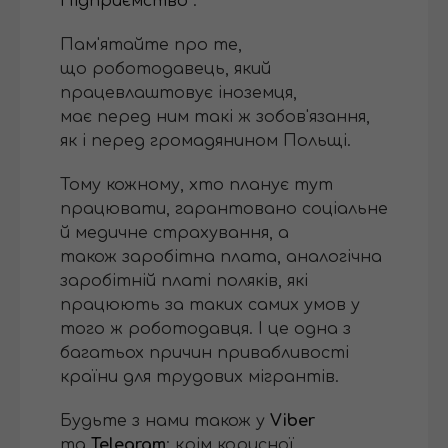
Підприємство
".
Пам'ятайте про те,
що роботодавець, який
працевлаштовує іноземця,
має перед ним такі ж зобов'язання,
як і перед громадянином Польщі.
Тому кожному, хто планує тут
працювати, гарантовано соціальне
й медичне страхування, а
також заробітна плата, аналогічна
заробітній платі поляків, які
працюють за таких самих умов у
того ж роботодавця. І це одна з
багатьох причин привабливості
країни для трудових мігрантів.
Будьте з нами також у
Viber
та
Telegram
: крім корисної