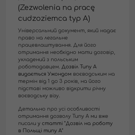
(Zezwolenia na pracę
cudzoziemca typ A)
Універсальний документ, який надає
право на легальне
працевлаштування. Для його
отримання необхідно мати договір,
укладений з польським
роботодавцем.
Дозвіл Типу А
видається Ужондом
воєводським на
термін від 1 до 3 років, на його
підставі можливо відкрити річну
воєводську візу.
Детально про усі особливості
отримання дозволу Типу А ми вже
писали
у статті "Дозвіл на роботу
в Польщі типу А"