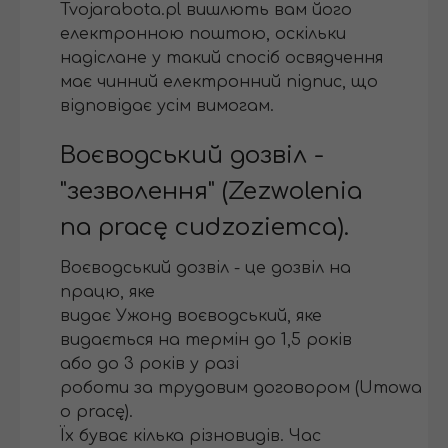
Tvojarabota.pl вишлють вам його
електронною поштою, оскільки
надіслане у такий спосіб освядчення
має чинний електронний підпис, що
відповідає усім вимогам.
Воєводський дозвіл -
"зезволення" (Zezwolenia
na pracę cudzoziemca).
Воєводський дозвіл - це дозвіл на
працю, яке
видає Ужонд воєводський, яке
видається на термін до 1,5 років
або до 3 років у разі
роботи за трудовим договором (Umowa
o pracę).
Їх буває кілька різновидів. Час