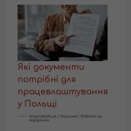
Які документи
потрібні для
працевлаштування
у Польщі
tvojarabota.pl
/
Корисне
/
Робота за
кордоном