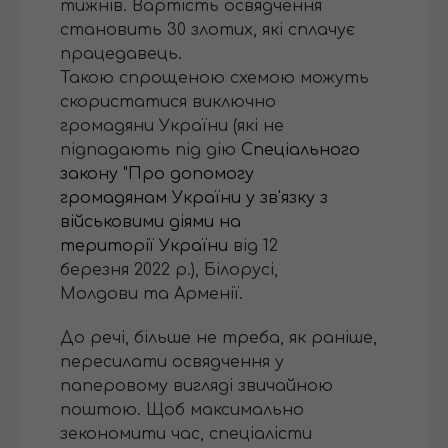
тижнів. Вартість освядчення
становить 30 злотих, які сплачує
працедавець.
Такою спрощеною схемою можуть
скористатися виключно
громадяни України (які не
підпадають під дію
Спеціального
закону "Про допомогу
громадянам України у зв'язку з
військовими діями на
території України
від 12
березня 2022 р.), Білорусі,
Молдови та Арменії.
До речі, більше не треба, як раніше,
пересилати освядчення у
паперовому вигляді звичайною
поштою. Щоб максимально
зекономити час, спеціалісти