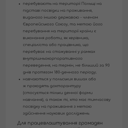
перебувають на території Польщі на
підставі посвідки на проживання,
виданого іншою державою - членом
Європейського Союзу, та метою його
перебування на території країни є
виконання роботи, як керівника,
спеціаліста або працівника, що
перебуває на стажуванні у рамках
внутрішньокорпоративного
переведення, на термін, не більший за 90
днів протягом 180-денного періоду;
навчаються у польських вишах або
ж проходять докторантуру
(стосується тільки денної форми
навчання), а також ті, хто має тимчасову
посвідку на проживання з метою
здійснення наукових досліджень.
Для працевлаштування громадян