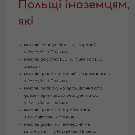
Польщі іноземцям,
які
мають статус біженця, наданий
у Республіці Польща;
мають додатковий чи тимчасовий
захист;
мають дозвіл на постійне проживання
у Республіці Польща;
мають посвідку на проживання або
довготермінового резидента ЄС
у Республіці Польща
мають дозвіл на перебування
з гуманітарних причин;
мають дозвіл на толерантне
перебування у Республіці Польща;