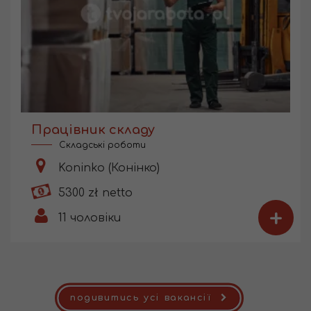
Працівник складу
Складські роботи
Koninko (Конінко)
5300 zł netto
+
11
чоловіки
подивитись усі вакансії