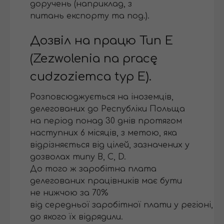
доручень (наприклад, з
питань експорту та под.).
Дозвіл на працю Тип Е
(Zezwolenia na pracę
cudzoziemca typ Е).
Розповсюджується на іноземців,
делегованих до Республіки Польща
на період понад 30 днів протягом
наступних 6 місяців, з метою, яка
відрізняється від цілей, зазначених у
дозволах типу B, C, D.
До того ж заробітна плата
делегованих працівників має бути
не нижчою за 70%
від середньої заробітної плати у регіоні,
до якого їх відрядили.