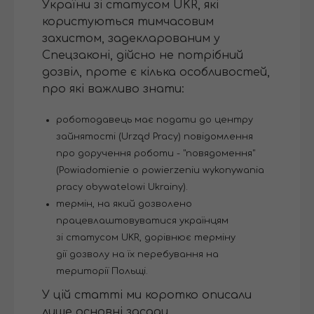
України зі статусом UKR, які
користуються тимчасовим
захистом, задекларованим у
Спецзаконі, дійсно не потрібний
дозвіл, проте є кілька особливостей,
про які важливо знати:
роботодавець має подати до центру
зайнятості (Urząd Pracy) повідомлення
про доручення роботи - "повядомення"
(Powiadomienie o powierzeniu wykonywania
pracy obywatelowi Ukrainy).
термін, на який дозволено
працевлаштовуватися українцям
зі статусом UKR, дорівнює терміну
дії дозволу на їх перебування на
території Польщі.
У цій статті ми коротко описали
лише основні засади