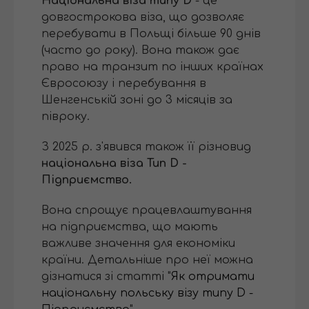
Національна віза типу D
- це
довгострокова віза, що дозволяє
перебувати в Польщі більше 90 днів
(часто до року). Вона також дає
право на транзит по інших країнах
Євросоюзу і перебування в
Шенгенській зоні до 3 місяців за
півроку.
З 2025 р. з'явився також її різновид
національна віза Тип D -
Підприємство.
Вона спрощує працевлаштування
на підприємства, що мають
важливе значення для економіки
країни. Детальніше про неї можна
дізнатися зі статті "
Як отримати
національну польську візу типу D -